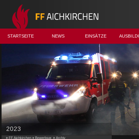
STARTSEITE
NEWS
EINSÄTZE
AUSBILD
2023
»
FF Aichkirchen
»
Bewerbsgr.
»
Archiv