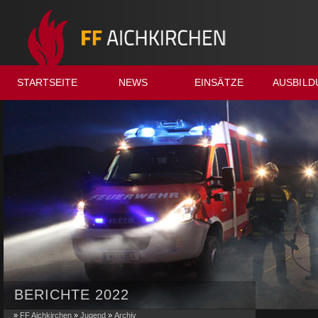
STARTSEITE
NEWS
EINSÄTZE
AUSBILD
BERICHTE 2022
»
FF Aichkirchen
»
Jugend
»
Archiv