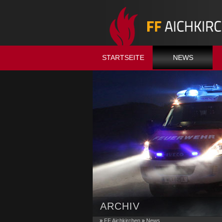
STARTSEITE
NEWS
ARCHIV
»
FF Aichkirchen
»
News